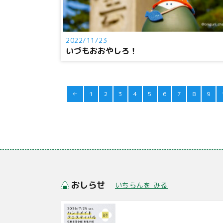
2022/11/23
いづもおおやしろ！
←
1
2
3
4
5
6
7
8
9
おしらせ
いちらんを みる