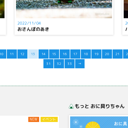
2022/11/04
2
おさんぽのあき
10
11
12
13
14
15
16
17
18
19
20
21
2
31
32
33
→
もっと おに具りちゃん
NEW
イベント