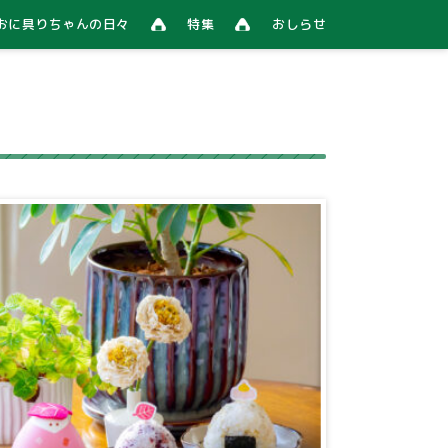
おに具りちゃんの日々
特集
おしらせ