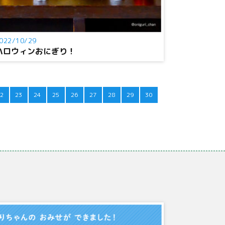
022/10/29
ハロウィンおにぎり！
2
23
24
25
26
27
28
29
30